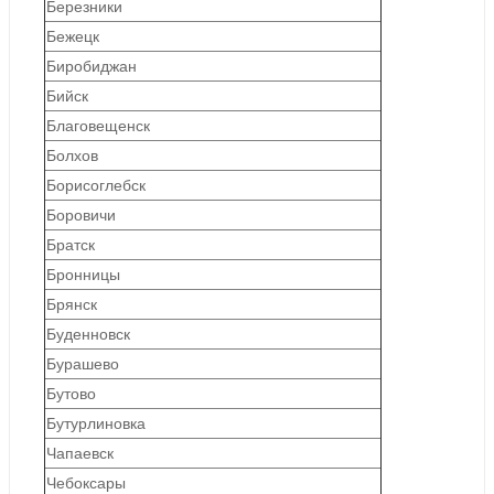
Березники
Бежецк
Биробиджан
Бийск
Благовещенск
Болхов
Борисоглебск
Боровичи
Братск
Бронницы
Брянск
Буденновск
Бурашево
Бутово
Бутурлиновка
Чапаевск
Чебоксары