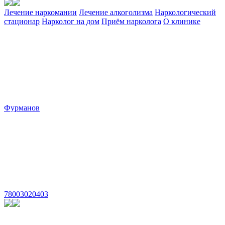
Лечение наркомании
Лечение алкоголизма
Наркологический
стационар
Нарколог на дом
Приём нарколога
О клинике
Фурманов
78003020403