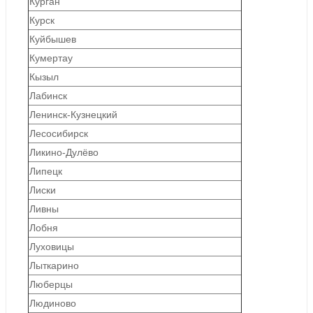
Курган
Курск
Куйбышев
Кумертау
Кызыл
Лабинск
Ленинск-Кузнецкий
Лесосибирск
Ликино-Дулёво
Липецк
Лиски
Ливны
Лобня
Луховицы
Лыткарино
Люберцы
Людиново