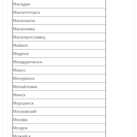
Магадан
Магнитогорск
Махачкала
Малаховка
Малоярославец
Майкоп
Медное
Междуреченск
Миасс
Мичуринск
Михайловка
Минск
Моршанск
Московский
Москва
Моздок
Можайск