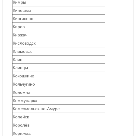
Кимры
Кинешма
Кингисепп
Киров
Киржач
Кисловодск
Климовск
Клин
Клинцы
Кокошкино
Кольчугино
Коломна
Коммунарка
Комсомольск-на-Амуре
Копейск
Королёв
Коряжма