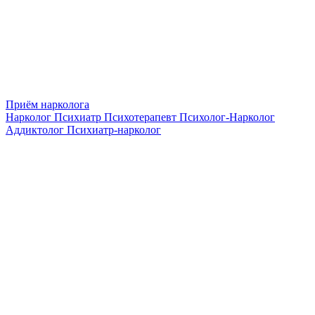
Приём нарколога
Нарколог
Психиатр
Психотерапевт
Психолог-Нарколог
Аддиктолог
Психиатр-нарколог