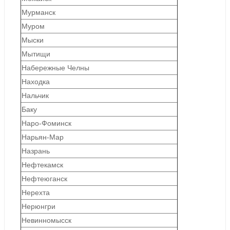
Мурманск
Муром
Мыски
Мытищи
Набережные Челны
Находка
Нальчик
Баку
Наро-Фоминск
Нарьян-Мар
Назрань
Нефтекамск
Нефтеюганск
Нерехта
Нерюнгри
Невинномысск