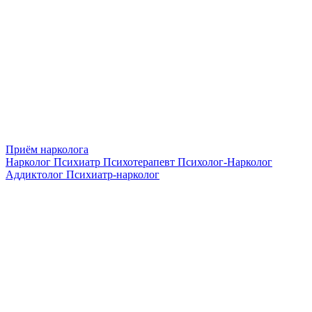
Приём нарколога
Нарколог
Психиатр
Психотерапевт
Психолог-Нарколог
Аддиктолог
Психиатр-нарколог