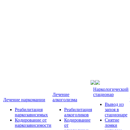
Наркологический
Лечение
стационар
Лечение наркомании
алкоголизма
Вывод из
Реабилитация
Реабилитация
запоя в
наркозависимых
алкоголиков
стационаре
Кодирование от
Кодирование
Снятие
наркозависимости
от
ломки