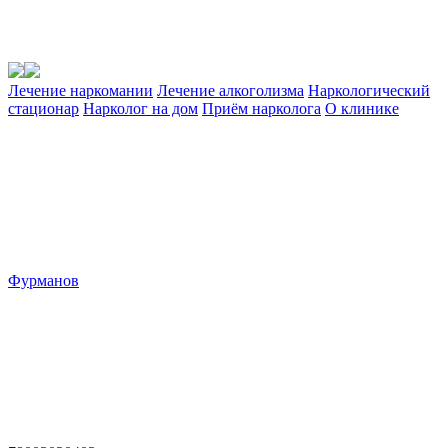
Лечение наркомании
Лечение алкоголизма
Наркологический
стационар
Нарколог на дом
Приём нарколога
О клинике
Фурманов