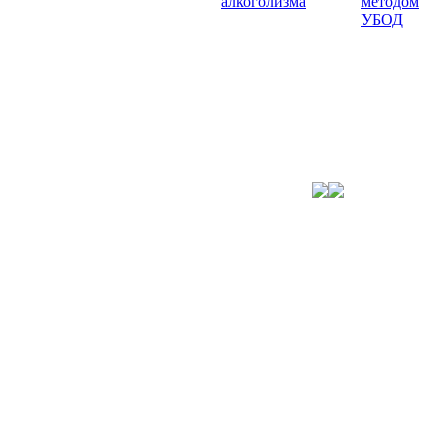
алкоголизма
методом
УБОД